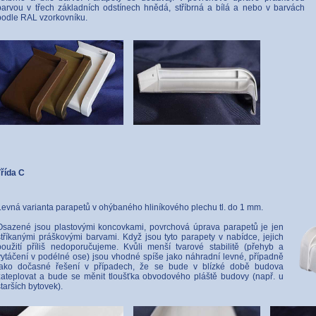
barvou v třech základních odstínech hnědá, stříbrná a bílá a nebo v barvách
podle RAL vzorkovníku.
řída C
Levná varianta parapetů v ohýbaného hliníkového plechu tl. do 1 mm.
Osazené jsou plastovými koncovkami, povrchová úprava parapetů je jen
stříkanými práškovými barvami. Když jsou tyto parapety v nabídce, jejich
použití příliš nedoporučujeme. Kvůli menší tvarové stabilitě (přehyb a
vytáčení v podélné ose) jsou vhodné spíše jako náhradní levné, případně
jako dočasné řešení v případech, že se bude v blízké době budova
zateplovat a bude se měnit tloušťka obvodového pláště budovy (např. u
starších bytovek).