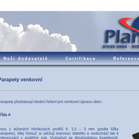
Naši dodavatelé
Certifikace
Referenc
Parapety venkovní
arapety představují ideální řešení pro venkovní úpravu oken.
řída A
Jsou z tažených hliníkových profilů tl. 1,5 – 3 mm (podle šířky
parapetu), díky čemuž si udržují tvarovou stabilitu a nedochází tak k
vykrucování v podélné ose. Vyznačují se dlouhodobou trvanlivostí,