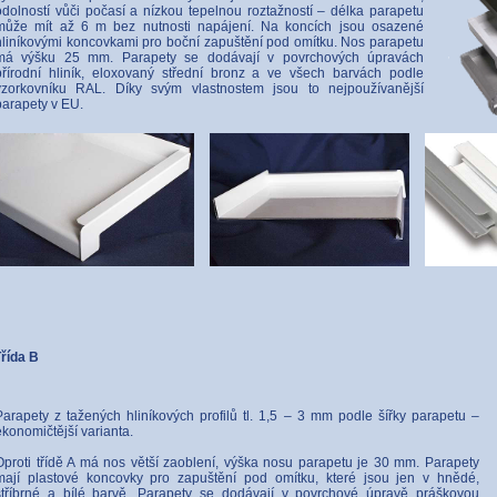
odolností vůči počasí a nízkou tepelnou roztažností – délka parapetu
může mít až 6 m bez nutnosti napájení. Na koncích jsou osazené
hliníkovými koncovkami pro boční zapuštění pod omítku. Nos parapetu
má výšku 25 mm. Parapety se dodávají v povrchových úpravách
přírodní hliník, eloxovaný střední bronz a ve všech barvách podle
vzorkovníku RAL. Díky svým vlastnostem jsou to nejpoužívanější
parapety v EU.
řída B
Parapety z tažených hliníkových profilů tl. 1,5 – 3 mm podle šířky parapetu –
ekonomičtější varianta.
Oproti třídě A má nos větší zaoblení, výška nosu parapetu je 30 mm. Parapety
mají plastové koncovky pro zapuštění pod omítku, které jsou jen v hnědé,
stříbrné a bílé barvě. Parapety se dodávají v povrchové úpravě práškovou