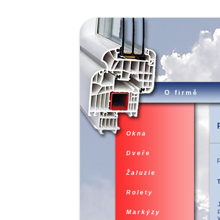
O firmě
Okna
Dveře
P
Žaluzie
T
Rolety
Markýzy