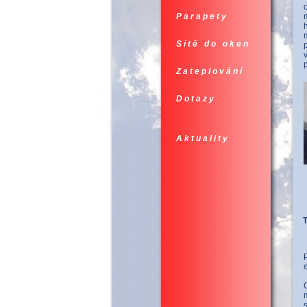
Parapety
Sítě do oken
Zateplování
Dotazy
Aktuality
T